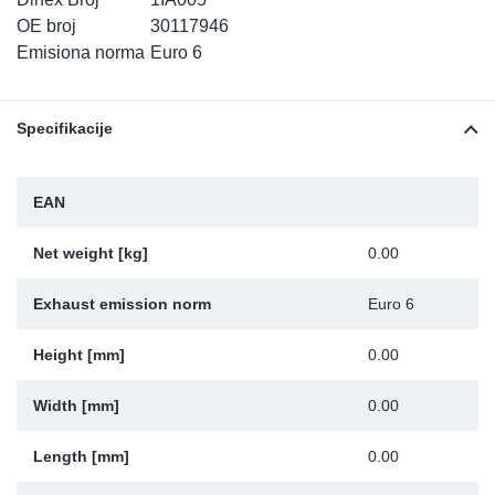
TR-TR
DP
Sy
De
OE broj
30117946
Emisiona norma
Euro 6
LV-LV
Ev
Sy
De
Specifikacije
EN-SE
Za
Sy
De
Top
Sy
De
EAN
Izo
Ou
De
Net weight [kg]
0.00
NO
Exhaust emission norm
Euro 6
Ki
Height [mm]
0.00
Width [mm]
0.00
Gu
Length [mm]
0.00
Na