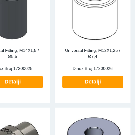
nzori
itiska
re Sensors
egenerisan Filter
al Fitting, M14X1,5 /
Universal Fitting, M12X1,25 /
Ø5,5
Ø7,4
ex Broj
17200025
Dinex Broj
17200026
nci
Detalji
Detalji
vi
emperature
adne Tečnosti Vozila