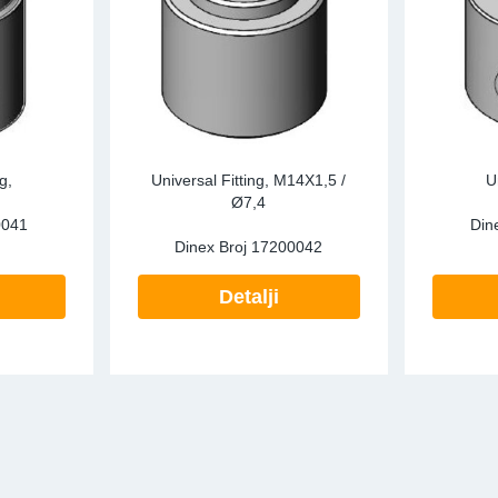
g,
Universal Fitting, M14X1,5 /
U
Ø7,4
0041
Din
Dinex Broj
17200042
Detalji