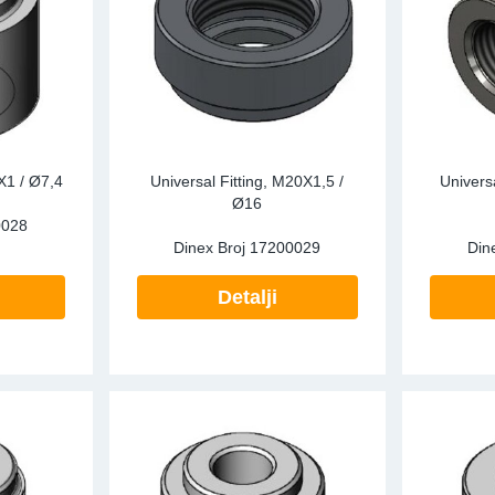
X1 / Ø7,4
Universal Fitting, M20X1,5 /
Univers
Ø16
0028
Dinex Broj
17200029
Din
Detalji