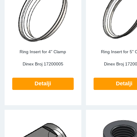
TR-TR
DP
Sy
De
LV-LV
Ev
Sy
De
EN-SE
Za
Sy
De
Top
Sy
De
Ring Insert for 4" Clamp
Ring Insert for 5"
Dinex Broj
17200005
Dinex Broj
1720
Izo
Ou
De
NO
Detalji
Detalji
Ki
Gu
Na