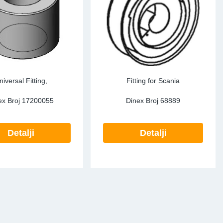
niversal Fitting,
Fitting for Scania
ex Broj
17200055
Dinex Broj
68889
Detalji
Detalji