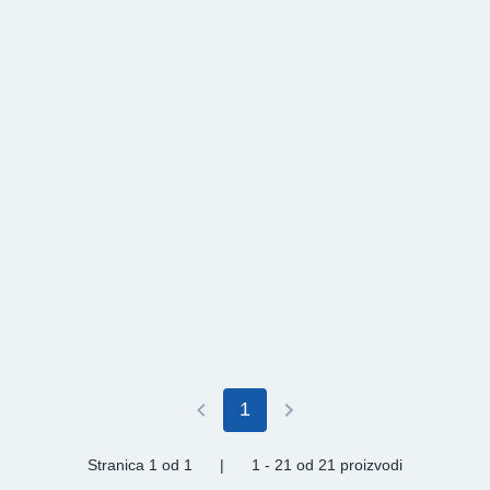
1
Stranica 1
od 1
|
1 - 21
od
21 proizvodi