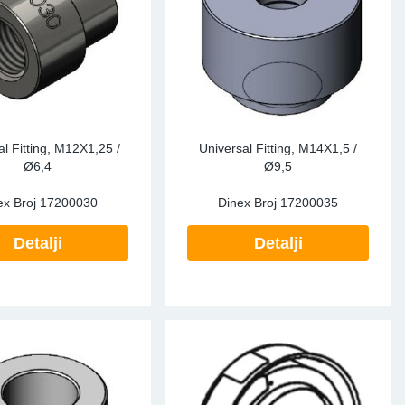
al Fitting, M12X1,25 /
Universal Fitting, M14X1,5 /
Ø6,4
Ø9,5
ex Broj
17200030
Dinex Broj
17200035
Detalji
Detalji