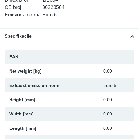
TR-TR
DP
Sy
De
OE broj
30223584
Emisiona norma
Euro 6
LV-LV
Ev
Sy
De
Specifikacije
EN-SE
Za
Sy
De
Top
Sy
De
EAN
Izo
Ou
De
Net weight [kg]
0.00
NO
Exhaust emission norm
Euro 6
Ki
Height [mm]
0.00
Width [mm]
0.00
Gu
Length [mm]
0.00
Na