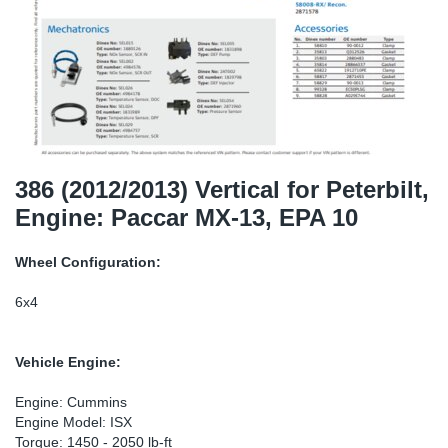
TR-TR
DP
Sy
De
LV-LV
Ev
Sy
De
EN-SE
Za
Sy
De
Top
Sy
De
386 (2012/2013) Vertical for Peterbilt,
Engine: Paccar MX-13, EPA 10
Izo
Ou
De
Wheel Configuration:
NO
6x4
Ki
Vehicle Engine:
Gu
Engine: Cummins
Engine Model: ISX
Na
Torque: 1450 - 2050 lb-ft