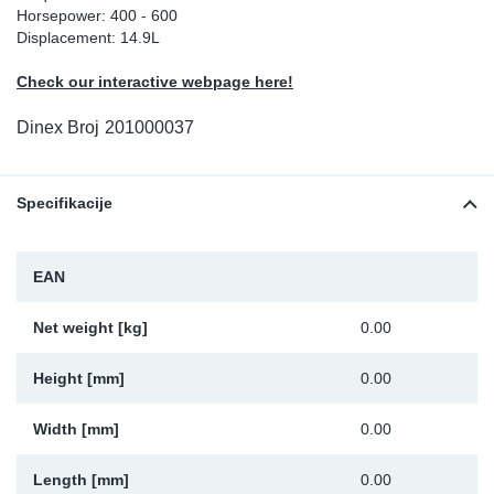
Horsepower: 400 - 600
Sk
Displacement: 14.9L
Check our interactive webpage here!
Ži
Dinex Broj
201000037
Specifikacije
EAN
Net weight [kg]
0.00
Height [mm]
0.00
Width [mm]
0.00
Length [mm]
0.00