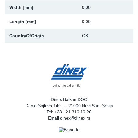
Width [mm]
0.00
Sk
Length [mm]
0.00
Ži
CountryOfOrigin
GB
Dinex Balkan DOO
Donje Sajlovo 140
21000 Novi Sad, Srbija
Tel: +381 21 310 10 26
Email
dinex@dinex.rs