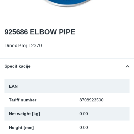
TR-TR
DP
Sy
De
LV-LV
Ev
Sy
De
925686 ELBOW PIPE
EN-SE
Za
Sy
De
Dinex Broj
12370
Top
Sy
De
Izo
Ou
De
Specifikacije
NO
EAN
Ki
Tariff number
8708923500
Gu
Net weight [kg]
0.00
Na
Height [mm]
0.00