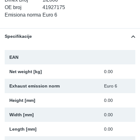
TR-TR
DP
Sy
De
OE broj
41927175
Emisiona norma
Euro 6
LV-LV
Ev
Sy
De
Specifikacije
EN-SE
Za
Sy
De
Top
Sy
De
EAN
Izo
Ou
De
Net weight [kg]
0.00
NO
Exhaust emission norm
Euro 6
Ki
Height [mm]
0.00
Width [mm]
0.00
Gu
Length [mm]
0.00
Na