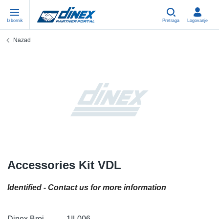
Izbornik
Pretraga
Logovanje
Nazad
Univerzalni Delovi
EN-GB
Un
US
EU
USA Exhaust
PL-PL
Ko
In
Po
EU Izduvni Sistem
ES-ES
Sp
R
Ev
FR-FR
V-
Sy
De
DE-DE
Ce
Sy
De
Accessories Kit VDL
EN-US
Iz
Sy
De
Identified - Contact us for more information
IT-IT
No
Sy
De
Dinex Broj
1IL006