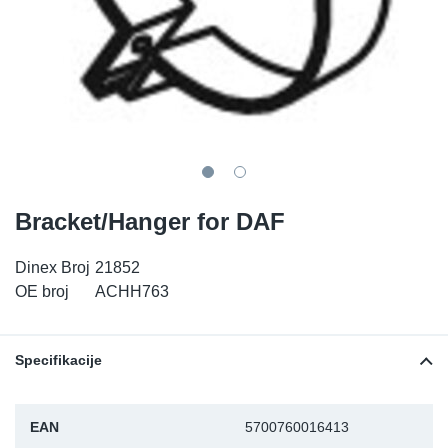
TR-TR
DP
Sy
De
LV-LV
Ev
Sy
De
EN-SE
Za
Sy
De
Top
Sy
De
Bracket/Hanger for DAF
Izo
Ou
De
Dinex Broj
21852
NO
OE broj
ACHH763
Ki
Specifikacije
Gu
Na
EAN
5700760016413