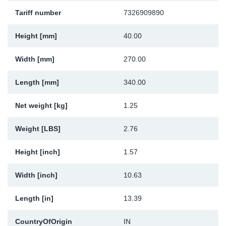
Tariff number
7326909890
Sk
Height [mm]
40.00
Ži
Width [mm]
270.00
Length [mm]
340.00
Net weight [kg]
1.25
Weight [LBS]
2.76
Height [inch]
1.57
Width [inch]
10.63
Length [in]
13.39
CountryOfOrigin
IN