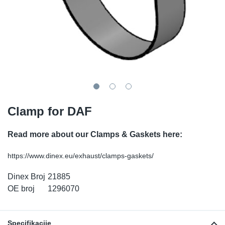
TR-TR
DP
Sy
De
LV-LV
Ev
Sy
De
EN-SE
Za
Sy
De
Top
Sy
De
Clamp for DAF
Izo
Ou
De
Read more about our Clamps & Gaskets here:
NO
https://www.dinex.eu/exhaust/clamps-gaskets/
Ki
Dinex Broj
21885
Gu
OE broj
1296070
Na
Specifikacije