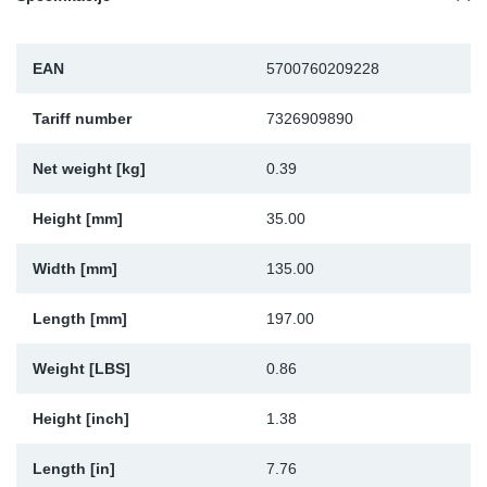
Sk
EAN
5700760209228
Ži
Tariff number
7326909890
Net weight [kg]
0.39
Height [mm]
35.00
Width [mm]
135.00
Length [mm]
197.00
Weight [LBS]
0.86
Height [inch]
1.38
Length [in]
7.76