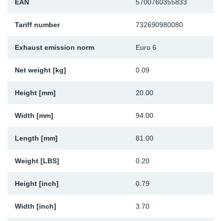
EAN
5700760355833
Sk
Tariff number
732690980080
Ži
Exhaust emission norm
Euro 6
Net weight [kg]
0.09
Height [mm]
20.00
Width [mm]
94.00
Length [mm]
81.00
Weight [LBS]
0.20
Height [inch]
0.79
Width [inch]
3.70