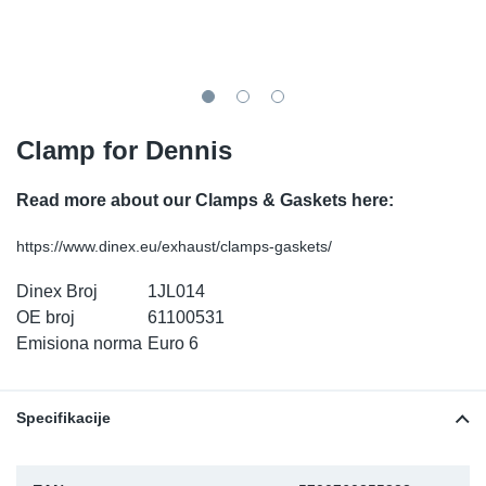
TR-TR
DP
Sy
De
LV-LV
Ev
Sy
De
EN-SE
Za
Sy
De
Clamp for Dennis
Top
Sy
De
Read more about our Clamps & Gaskets here:
Izo
Ou
De
https://www.dinex.eu/exhaust/clamps-gaskets/
Dinex Broj
1JL014
NO
OE broj
61100531
Emisiona norma
Euro 6
Ki
Gu
Specifikacije
Na