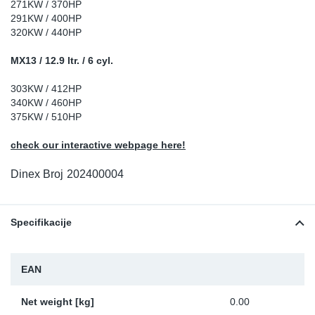
271KW / 370HP
Sk
291KW / 400HP
320KW / 440HP
Ži
MX13 / 12.9 ltr. / 6 cyl.
303KW / 412HP
340KW / 460HP
375KW / 510HP
check our interactive webpage here!
Dinex Broj
202400004
Specifikacije
EAN
Net weight [kg]
0.00