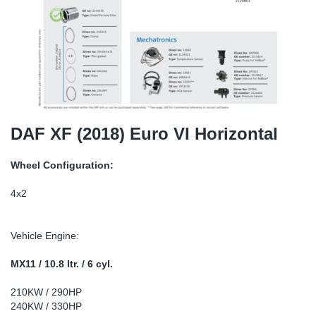
TR-TR
DP
Sy
De
LV-LV
Ev
Sy
De
EN-SE
Za
Sy
De
Top
Sy
De
DAF XF (2018) Euro VI Horizontal
Izo
Ou
De
Wheel Configuration:
NO
4x2
Ki
Vehicle Engine:
Gu
MX11 / 10.8 ltr. / 6 cyl.
210KW / 290HP
Na
240KW / 330HP