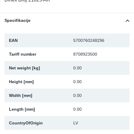
TR-TR
DP
Sy
De
LV-LV
Ev
Sy
De
Specifikacije
EN-SE
Za
Sy
De
EAN
5700760248296
Top
Sy
De
Tariff number
8708923500
Izo
Ou
De
Net weight [kg]
0.00
NO
Height [mm]
0.00
Width [mm]
0.00
Ki
Length [mm]
0.00
Gu
CountryOfOrigin
LV
Na