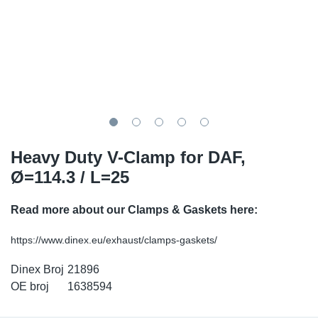
TR-TR
DP
Sy
De
LV-LV
Ev
Sy
De
EN-SE
Za
Sy
De
Top
Sy
De
Heavy Duty V-Clamp for DAF,
Izo
Ou
De
Ø=114.3 / L=25
NO
Read more about our Clamps & Gaskets here:
Ki
https://www.dinex.eu/exhaust/clamps-gaskets/
Gu
Dinex Broj
21896
OE broj
1638594
Na