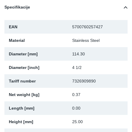
Specifikacije
Sk
Ži
EAN
5700760257427
Material
Stainless Steel
Diameter [mm]
114.30
Diameter [inch]
4 1/2
Tariff number
7326909890
Net weight [kg]
0.37
Length [mm]
0.00
Height [mm]
25.00