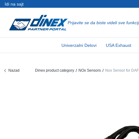
Idi na sajt
Prijavite se da biste videli sve funkci
Univerzalni Delovi
EN-GB
Un
US
EU
Univerzalni Delovi
USA Exhaust
USA Exhaust
PL-PL
Ko
In
Po
EU Izduvni Sistem
ES-ES
Sp
R
Ev
Nazad
Dinex product category
NOx Sensors
Nox Sensor for DAF
FR-FR
V-
Sy
De
DE-DE
Ce
Sy
De
EN-US
Iz
Sy
De
IT-IT
No
Sy
De