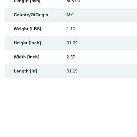
Length [mm]
805.00
CountryOfOrigin
MY
Weight [LBS]
1.10
Height [inch]
31.69
Width [inch]
2.55
Length [in]
31.69