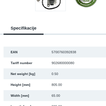
Sk
Ži
Specifikacije
EAN
5700760392838
Tariff number
902680000080
Net weight [kg]
0.50
Height [mm]
805.00
Width [mm]
65.00