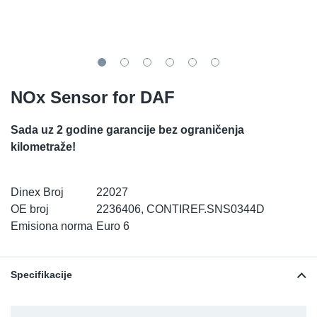
TR-TR
DP
Sy
De
LV-LV
Ev
Sy
De
EN-SE
Za
Sy
De
NOx Sensor for DAF
Top
Sy
De
Sada uz 2 godine garancije bez ograničenja
kilometraže!
Izo
Ou
De
NO
Dinex Broj
22027
OE broj
2236406, CONTIREF.SNS0344D
Emisiona norma
Euro 6
Ki
Gu
Specifikacije
Na