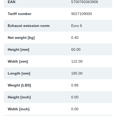
EAN
5700760363906
Sk
Tariff number
9027109000
Ži
Exhaust emission norm
Euro 6
Net weight [kg]
0.40
Height [mm]
60.00
Width [mm]
122.00
Length [mm]
185.00
Weight [LBS]
0.88
Height [inch]
0.00
Width [inch]
0.00