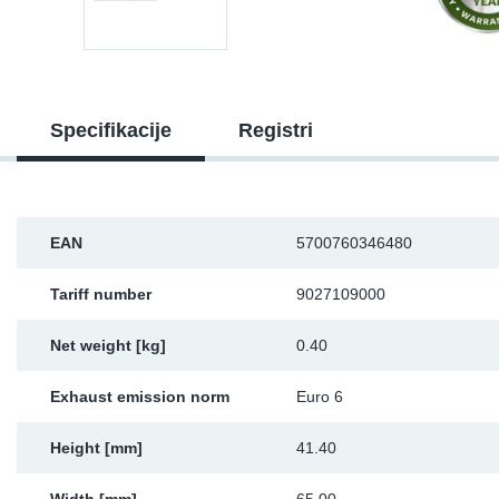
Sk
Ži
Specifikacije
Registri
EAN
5700760346480
Tariff number
9027109000
Net weight [kg]
0.40
Exhaust emission norm
Euro 6
Height [mm]
41.40