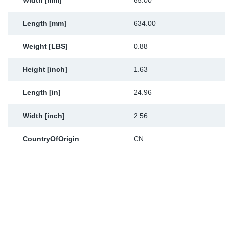
Width [mm]
65.00
Length [mm]
634.00
Weight [LBS]
0.88
Height [inch]
1.63
Length [in]
24.96
Width [inch]
2.56
CountryOfOrigin
CN