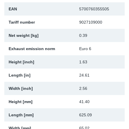
Sk
EAN
5700760355505
Ži
Tariff number
9027109000
Net weight [kg]
0.39
Exhaust emission norm
Euro 6
Height [inch]
1.63
Length [in]
24.61
Width [inch]
2.56
Height [mm]
41.40
Length [mm]
625.09
Width [mm]
65.02