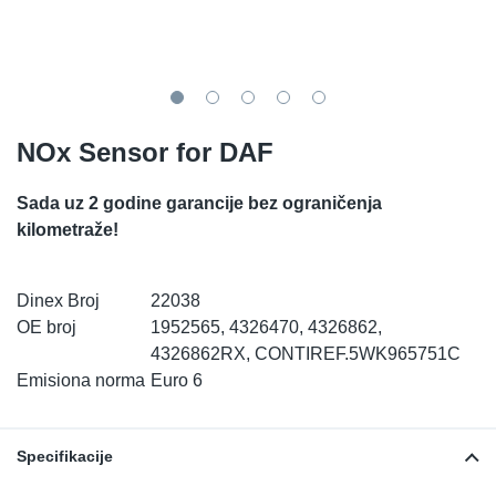
TR-TR
DP
Sy
De
LV-LV
Ev
Sy
De
EN-SE
Za
Sy
De
NOx Sensor for DAF
Top
Sy
De
Sada uz 2 godine garancije bez ograničenja
kilometraže!
Izo
Ou
De
NO
Dinex Broj
22038
OE broj
1952565, 4326470, 4326862,
4326862RX, CONTIREF.5WK965751C
Ki
Emisiona norma
Euro 6
Gu
Specifikacije
Na