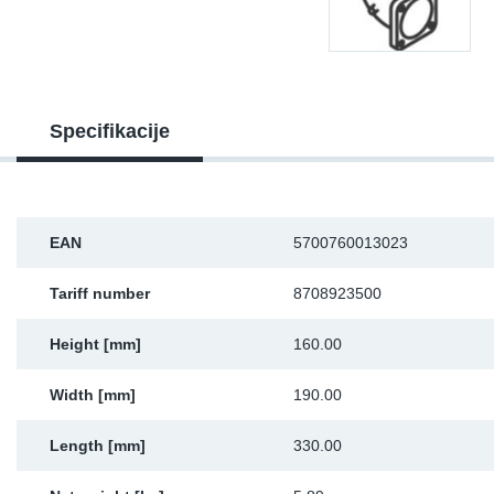
Sk
Ži
Specifikacije
EAN
5700760013023
Tariff number
8708923500
Height [mm]
160.00
Width [mm]
190.00
Length [mm]
330.00