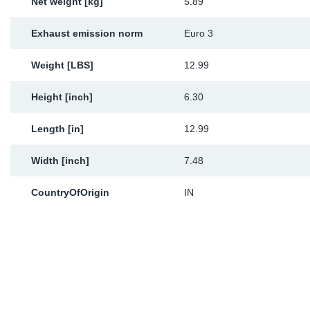
Net weight [kg]
5.89
Exhaust emission norm
Euro 3
Weight [LBS]
12.99
Height [inch]
6.30
Length [in]
12.99
Width [inch]
7.48
CountryOfOrigin
IN