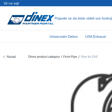
Idi na sajt
Prijavite se da biste videli sve funkci
Univerzalni Delovi
EN-GB
Un
US
EU
Univerzalni Delovi
USA Exhaust
USA Exhaust
PL-PL
Ko
In
Po
EU Izduvni Sistem
ES-ES
Sp
R
Ev
Nazad
Dinex product category
Front Pipe
Pipe for DAF
FR-FR
V-
Sy
De
DE-DE
Ce
Sy
De
EN-US
Iz
Sy
De
IT-IT
No
Sy
De