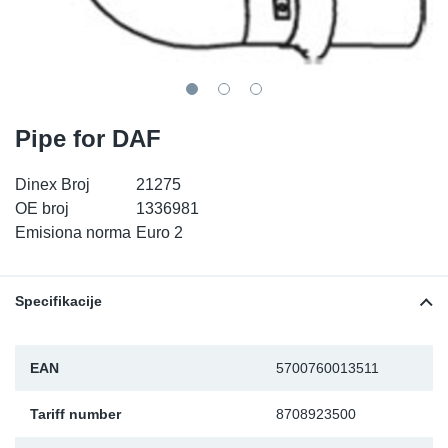
TR-TR
DP
Sy
De
LV-LV
Ev
Sy
De
EN-SE
Za
Sy
De
Pipe for DAF
Top
Sy
De
Dinex Broj
21275
OE broj
1336981
Izo
Ou
De
Emisiona norma
Euro 2
NO
Specifikacije
Ki
EAN
5700760013511
Gu
Tariff number
8708923500
Na