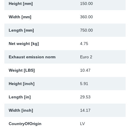
Height [mm]
150.00
Sk
Width [mm]
360.00
Ži
Length [mm]
750.00
Net weight [kg]
4.75
Exhaust emission norm
Euro 2
Weight [LBS]
10.47
Height [inch]
5.91
Length [in]
29.53
Width [inch]
14.17
CountryOfOrigin
LV