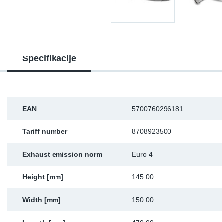
Sk
Ži
Specifikacije
EAN
5700760296181
Tariff number
8708923500
Exhaust emission norm
Euro 4
Height [mm]
145.00
Width [mm]
150.00