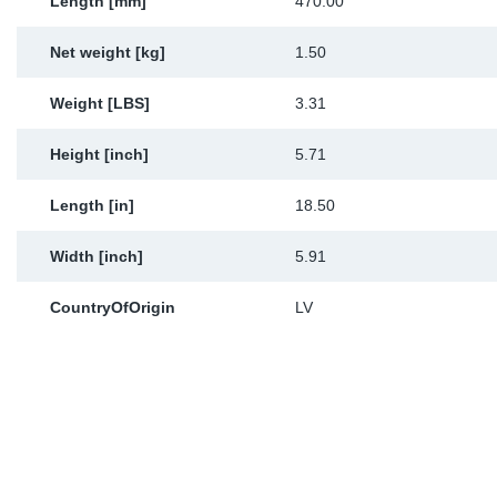
Length [mm]
470.00
Net weight [kg]
1.50
Weight [LBS]
3.31
Height [inch]
5.71
Length [in]
18.50
Width [inch]
5.91
CountryOfOrigin
LV