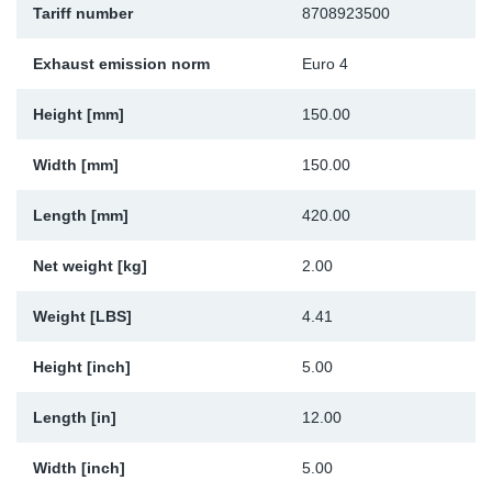
Tariff number
8708923500
Sk
Exhaust emission norm
Euro 4
Ži
Height [mm]
150.00
Width [mm]
150.00
Length [mm]
420.00
Net weight [kg]
2.00
Weight [LBS]
4.41
Height [inch]
5.00
Length [in]
12.00
Width [inch]
5.00