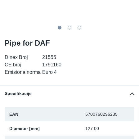
TR-TR
DP
Sy
De
LV-LV
Ev
Sy
De
EN-SE
Za
Sy
De
Pipe for DAF
Top
Sy
De
Dinex Broj
21555
OE broj
1791160
Izo
Ou
De
Emisiona norma
Euro 4
NO
Specifikacije
Ki
EAN
5700760296235
Gu
Diameter [mm]
127.00
Na