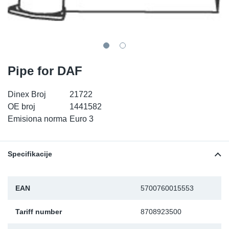
TR-TR
DP
Sy
De
LV-LV
Ev
Sy
De
EN-SE
Za
Sy
De
Pipe for DAF
Top
Sy
De
Dinex Broj
21722
OE broj
1441582
Izo
Ou
De
Emisiona norma
Euro 3
NO
Specifikacije
Ki
EAN
5700760015553
Gu
Tariff number
8708923500
Na