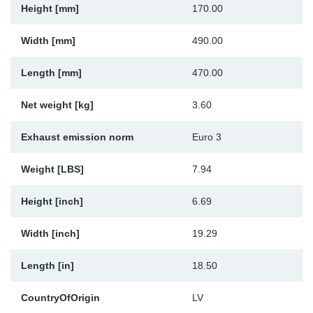
Height [mm]
170.00
Sk
Width [mm]
490.00
Ži
Length [mm]
470.00
Net weight [kg]
3.60
Exhaust emission norm
Euro 3
Weight [LBS]
7.94
Height [inch]
6.69
Width [inch]
19.29
Length [in]
18.50
CountryOfOrigin
LV