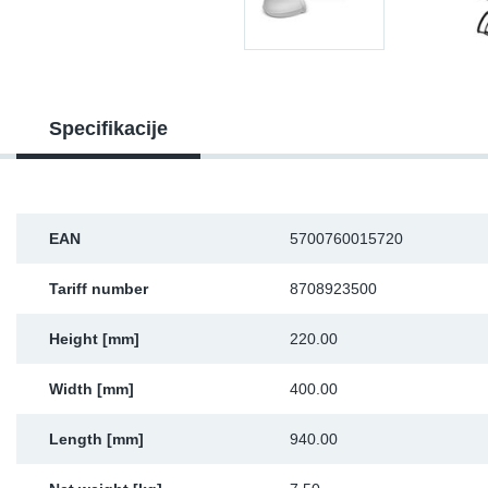
Sk
Ži
Specifikacije
EAN
5700760015720
Tariff number
8708923500
Height [mm]
220.00
Width [mm]
400.00
Length [mm]
940.00