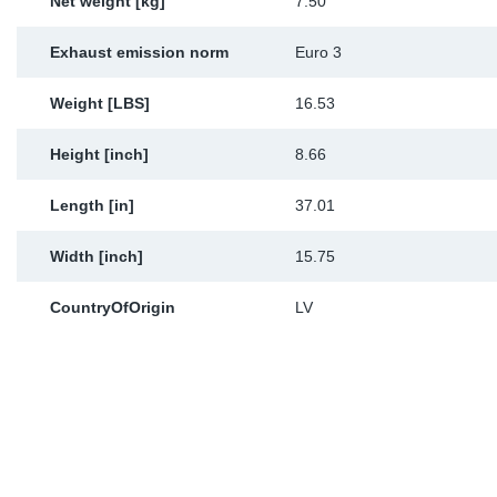
Net weight [kg]
7.50
Exhaust emission norm
Euro 3
Weight [LBS]
16.53
Height [inch]
8.66
Length [in]
37.01
Width [inch]
15.75
CountryOfOrigin
LV