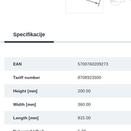
Sk
Ži
Specifikacije
EAN
5700760209273
Tariff number
8708923500
Height [mm]
200.00
Width [mm]
360.00
Length [mm]
815.00