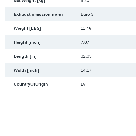
Net weight [kg]
5.20
Exhaust emission norm
Euro 3
Weight [LBS]
11.46
Height [inch]
7.87
Length [in]
32.09
Width [inch]
14.17
CountryOfOrigin
LV