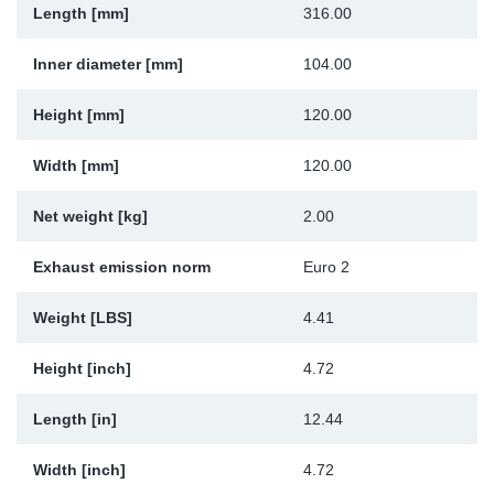
Length [mm]
316.00
Sk
Inner diameter [mm]
104.00
Ži
Height [mm]
120.00
Width [mm]
120.00
Net weight [kg]
2.00
Exhaust emission norm
Euro 2
Weight [LBS]
4.41
Height [inch]
4.72
Length [in]
12.44
Width [inch]
4.72