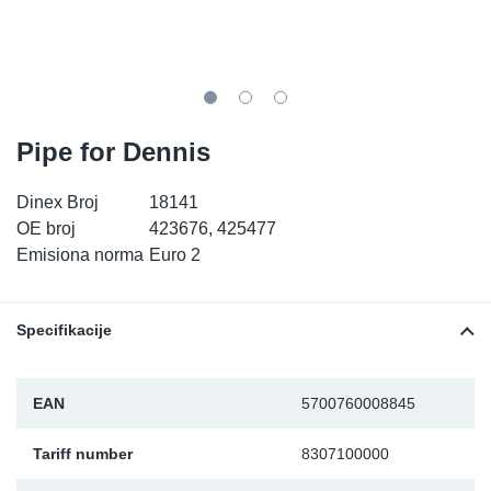
TR-TR
DP
Sy
De
LV-LV
Ev
Sy
De
EN-SE
Za
Sy
De
Pipe for Dennis
Top
Sy
De
Dinex Broj
18141
OE broj
423676, 425477
Izo
Ou
De
Emisiona norma
Euro 2
NO
Specifikacije
Ki
EAN
5700760008845
Gu
Tariff number
8307100000
Na