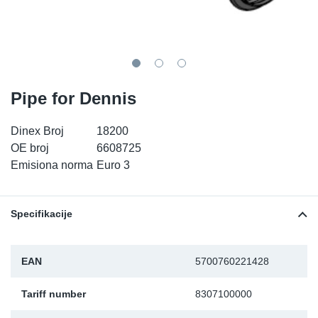
TR-TR
DP
Sy
De
LV-LV
Ev
Sy
De
EN-SE
Za
Sy
De
Pipe for Dennis
Top
Sy
De
Dinex Broj
18200
OE broj
6608725
Izo
Ou
De
Emisiona norma
Euro 3
NO
Specifikacije
Ki
EAN
5700760221428
Gu
Tariff number
8307100000
Na