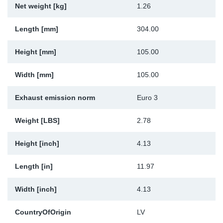
Net weight [kg]
1.26
Sk
Length [mm]
304.00
Ži
Height [mm]
105.00
Width [mm]
105.00
Exhaust emission norm
Euro 3
Weight [LBS]
2.78
Height [inch]
4.13
Length [in]
11.97
Width [inch]
4.13
CountryOfOrigin
LV