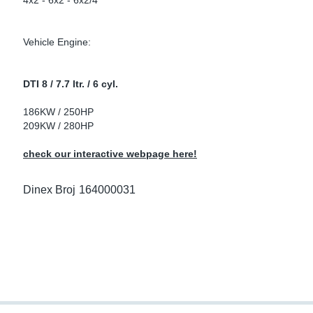
4x2 - 6x2 - 6x2/4
Spojnice po Vozilima
i
Oksidacioni Katalizatori
 Scania
Vehicle Engine:
e
vi za Vertikalne Izduve
Filteri Čestica
 Volvo
low
r Kits
DTI 8 / 7.7 ltr. / 6 cyl.
186KW / 250HP
s
duvni Lonci
209KW / 280HP
e Cevi
check our interactive webpage here!
ors
evi
Dinex Broj
164000031
e Sensors
evi
Sensors
ori EU