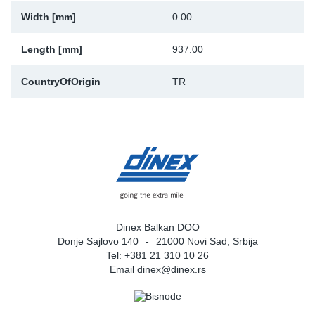
Width [mm]
0.00
Sk
Length [mm]
937.00
Ži
CountryOfOrigin
TR
Dinex Balkan DOO
Donje Sajlovo 140
21000 Novi Sad, Srbija
Tel: +381 21 310 10 26
Email
dinex@dinex.rs