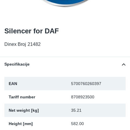
TR-TR
DP
Sy
De
LV-LV
Ev
Sy
De
Silencer for DAF
EN-SE
Za
Sy
De
Dinex Broj
21482
Top
Sy
De
Izo
Ou
De
Specifikacije
NO
EAN
5700760260397
Ki
Tariff number
8708923500
Gu
Net weight [kg]
35.21
Na
Height [mm]
582.00