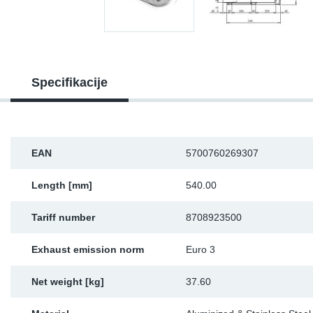
Sk
Ži
Specifikacije
EAN
5700760269307
Length [mm]
540.00
Tariff number
8708923500
Exhaust emission norm
Euro 3
Net weight [kg]
37.60