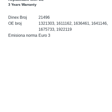
Spojnice po Vozilima
i
Oksidacioni Katalizatori
 Scania
3 Years Warranty
e
vi za Vertikalne Izduve
Filteri Čestica
 Volvo
Dinex Broj
21496
OE broj
1321303, 1611162, 1636461, 1641146,
low
r Kits
1675733, 1922119
Emisiona norma
Euro 3
s
duvni Lonci
e Cevi
ors
evi
e Sensors
evi
Sensors
ori EU