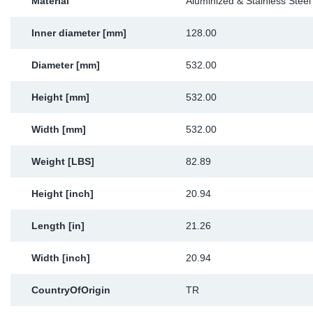
Material
Aluminized & Stainless Steel
Inner diameter [mm]
128.00
Diameter [mm]
532.00
Height [mm]
532.00
Width [mm]
532.00
Weight [LBS]
82.89
Height [inch]
20.94
Length [in]
21.26
Width [inch]
20.94
CountryOfOrigin
TR