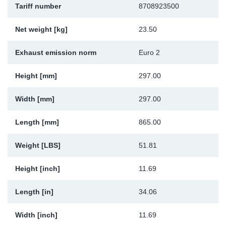
Tariff number
8708923500
Sk
Net weight [kg]
23.50
Ži
Exhaust emission norm
Euro 2
Height [mm]
297.00
Width [mm]
297.00
Length [mm]
865.00
Weight [LBS]
51.81
Height [inch]
11.69
Length [in]
34.06
Width [inch]
11.69