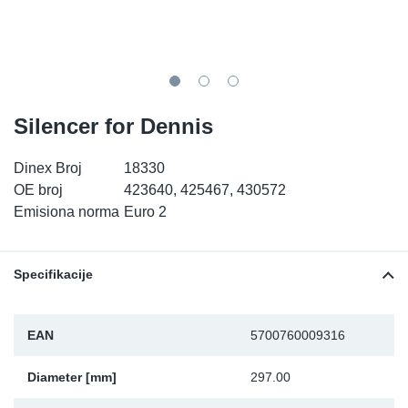
TR-TR
DP
Sy
De
LV-LV
Ev
Sy
De
EN-SE
Za
Sy
De
Silencer for Dennis
Top
Sy
De
Dinex Broj
18330
OE broj
423640, 425467, 430572
Izo
Ou
De
Emisiona norma
Euro 2
NO
Specifikacije
Ki
EAN
5700760009316
Gu
Diameter [mm]
297.00
Na