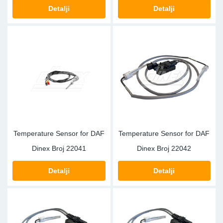
TR-TR
DP
Sy
De
Detalji
Detalji
LV-LV
Ev
Sy
De
EN-SE
Za
Sy
De
Top
Sy
De
Izo
Ou
De
Temperature Sensor for DAF
Temperature Sensor for DAF
NO
Dinex Broj
22041
Dinex Broj
22042
Ki
Detalji
Detalji
Gu
Na