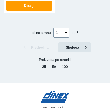
Detalji
Idi na stranu
od 8
Prethodna
Sledeća
Proizvoda po stranici
|
|
25
50
100